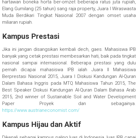
hartawan boneka horta ber-omzet beberapa ratus juta rupiah,
Elang Gumilang (25 tahun) sang raja property, Juara I Wiraswasta
Muda Berdikari Tingkat Nasional 2007 dengan omset usaha
miliaran rupiah.
Kampus Prestasi
Jika ini jangan disangsikan kembali dech, gaes. Mahasiswa IPB
banyak yang cetak prestasi membesarkan hati, baik pada tingkat
nasional sampai internasional. Beberapa prestasi yang dulu
pernah dicapai mahasiswa IPB ialah Juara II Mahasiswa
Berprestasi Nasional 2015, Juara I Diskusi Kandungan Al-Quran
Dalam Bahasa Inggris pada MTQ Mahasiswa Tahun 2015, The
Best Speaker Diskusi Kandungan Al-Quran Dalam Bahasa Arab
2015, 2nd winner of Sustainable Soil and Water Development
Paper Proyek dan sebagainya.
https://www.austrianeconomist.com/
Kampus Hijau dan Aktif
Dikenali sebagai kampus paling luas di Indonesia, luas IPB capai