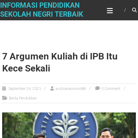
Skip
INFORMASI PENDIDIKAN
to
SEKOLAH NEGRI TERBAIK
content
7 Argumen Kuliah di IPB Itu
Kece Sekali
September 26, 2023
austrianeconom88
0 Comment
Berita Pendidikan