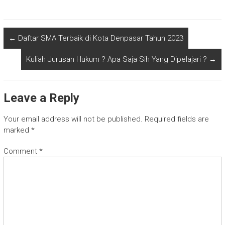
←
Daftar SMA Terbaik di Kota Denpasar Tahun 2023
Kuliah Jurusan Hukum ? Apa Saja Sih Yang Dipelajari ?
→
Leave a Reply
Your email address will not be published.
Required fields are
marked
*
Comment
*