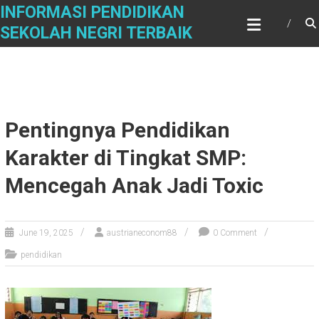
Skip
INFORMASI PENDIDIKAN
to
SEKOLAH NEGRI TERBAIK
content
Pentingnya Pendidikan
Karakter di Tingkat SMP:
Mencegah Anak Jadi Toxic
June 19, 2025
austrianeconom88
0 Comment
pendidikan