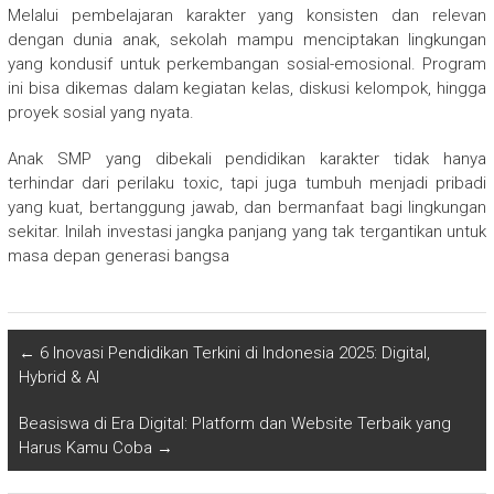
Melalui pembelajaran karakter yang konsisten dan relevan
dengan dunia anak, sekolah mampu menciptakan lingkungan
yang kondusif untuk perkembangan sosial-emosional. Program
ini bisa dikemas dalam kegiatan kelas, diskusi kelompok, hingga
proyek sosial yang nyata.
Anak SMP yang dibekali pendidikan karakter tidak hanya
terhindar dari perilaku toxic, tapi juga tumbuh menjadi pribadi
yang kuat, bertanggung jawab, dan bermanfaat bagi lingkungan
sekitar. Inilah investasi jangka panjang yang tak tergantikan untuk
masa depan generasi bangsa
←
6 Inovasi Pendidikan Terkini di Indonesia 2025: Digital,
Hybrid & AI
Beasiswa di Era Digital: Platform dan Website Terbaik yang
Harus Kamu Coba
→