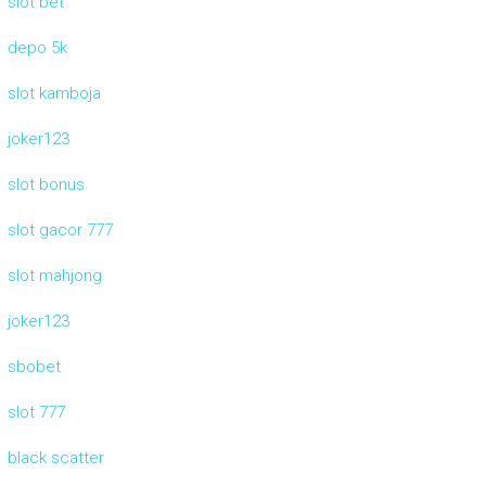
slot bet
depo 5k
slot kamboja
joker123
slot bonus
slot gacor 777
slot mahjong
joker123
sbobet
slot 777
black scatter