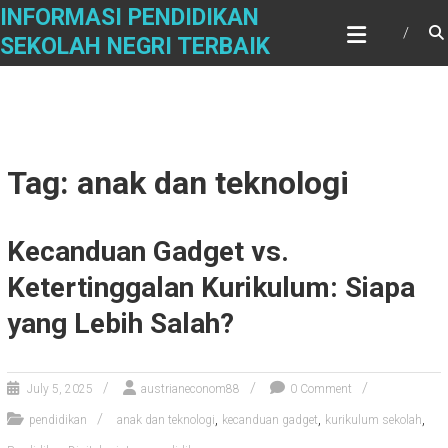
Skip
INFORMASI PENDIDIKAN
to
SEKOLAH NEGRI TERBAIK
content
Tag: anak dan teknologi
Kecanduan Gadget vs.
Ketertinggalan Kurikulum: Siapa
yang Lebih Salah?
July 5, 2025
austrianeconom88
0 Comment
,
,
,
pendidikan
anak dan teknologi
kecanduan gadget
kurikulum sekolah