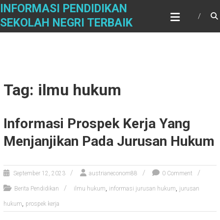
Skip
INFORMASI PENDIDIKAN
to
SEKOLAH NEGRI TERBAIK
content
Tag: ilmu hukum
Informasi Prospek Kerja Yang
Menjanjikan Pada Jurusan Hukum
September 12, 2023
austrianeconom88
0 Comment
,
,
Berita Pendidikan
ilmu hukum
informasi jurusan hukum
jurusan
,
hukum
prospek kerja