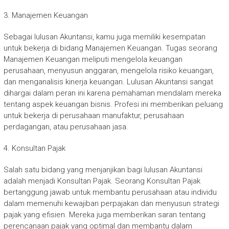
3. Manajemen Keuangan
Sebagai lulusan Akuntansi, kamu juga memiliki kesempatan
untuk bekerja di bidang Manajemen Keuangan. Tugas seorang
Manajemen Keuangan meliputi mengelola keuangan
perusahaan, menyusun anggaran, mengelola risiko keuangan,
dan menganalisis kinerja keuangan. Lulusan Akuntansi sangat
dihargai dalam peran ini karena pemahaman mendalam mereka
tentang aspek keuangan bisnis. Profesi ini memberikan peluang
untuk bekerja di perusahaan manufaktur, perusahaan
perdagangan, atau perusahaan jasa.
4. Konsultan Pajak
Salah satu bidang yang menjanjikan bagi lulusan Akuntansi
adalah menjadi Konsultan Pajak. Seorang Konsultan Pajak
bertanggung jawab untuk membantu perusahaan atau individu
dalam memenuhi kewajiban perpajakan dan menyusun strategi
pajak yang efisien. Mereka juga memberikan saran tentang
perencanaan pajak yang optimal dan membantu dalam