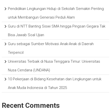
Pendidikan Lingkungan Hidup di Sekolah Semakin Penting
untuk Membangun Generasi Peduli Alam
Guru di NTT Banting Siswi SMA hingga Pingsan Gegara Tak
Bisa Jawab Soal Ujian
Guru sebagai Sumber Motivasi Anak-Anak di Daerah
Terpencil
Universitas Terbaik di Nusa Tenggara Timur: Universitas
Nusa Cendana (UNDANA)
10 Pekerjaan di Bidang Kesehatan dan Lingkungan untuk
Anak Muda Indonesia di Tahun 2025
Recent Comments