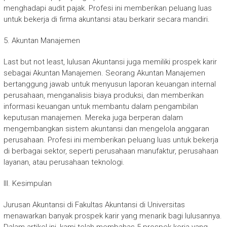
menghadapi audit pajak. Profesi ini memberikan peluang luas
untuk bekerja di firma akuntansi atau berkarir secara mandiri.
5. Akuntan Manajemen
Last but not least, lulusan Akuntansi juga memiliki prospek karir
sebagai Akuntan Manajemen. Seorang Akuntan Manajemen
bertanggung jawab untuk menyusun laporan keuangan internal
perusahaan, menganalisis biaya produksi, dan memberikan
informasi keuangan untuk membantu dalam pengambilan
keputusan manajemen. Mereka juga berperan dalam
mengembangkan sistem akuntansi dan mengelola anggaran
perusahaan. Profesi ini memberikan peluang luas untuk bekerja
di berbagai sektor, seperti perusahaan manufaktur, perusahaan
layanan, atau perusahaan teknologi.
III. Kesimpulan
Jurusan Akuntansi di Fakultas Akuntansi di Universitas
menawarkan banyak prospek karir yang menarik bagi lulusannya.
Dalam artikel ini, kami telah membahas 5 prospek kerja yang