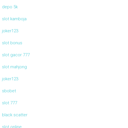
depo 5k
slot kamboja
joker123
slot bonus
slot gacor 777
slot mahjong
joker123
sbobet
slot 777
black scatter
slot online