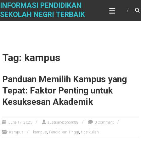
Skip
INFORMASI PENDIDIKAN
to
SEKOLAH NEGRI TERBAIK
content
Tag: kampus
Panduan Memilih Kampus yang
Tepat: Faktor Penting untuk
Kesuksesan Akademik
June 17, 2025
austrianeconom88
0 Comment
,
,
Kampus
kampus
Pendidikan Tinggi
tips kuliah