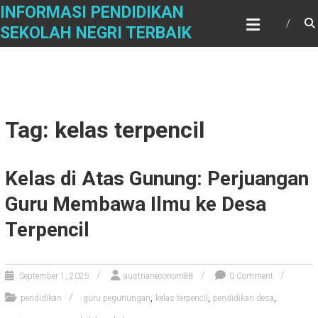
Skip
INFORMASI PENDIDIKAN
to
SEKOLAH NEGRI TERBAIK
content
Tag: kelas terpencil
Kelas di Atas Gunung: Perjuangan
Guru Membawa Ilmu ke Desa
Terpencil
September 1, 2025
austrianeconom88
0 Comment
,
,
,
pendidikan
guru pegunungan
kelas terpencil
pendidikan desa