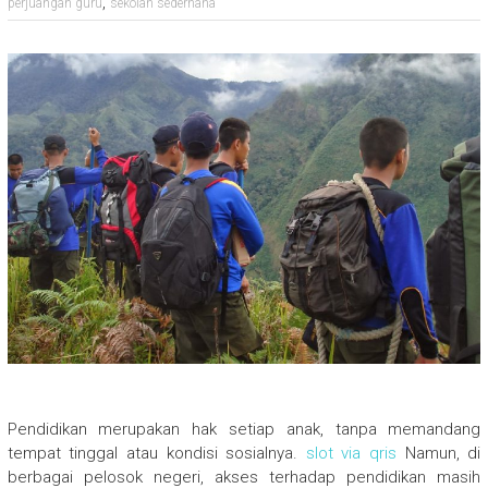
,
perjuangan guru
sekolah sederhana
Pendidikan merupakan hak setiap anak, tanpa memandang
tempat tinggal atau kondisi sosialnya.
slot via qris
Namun, di
berbagai pelosok negeri, akses terhadap pendidikan masih