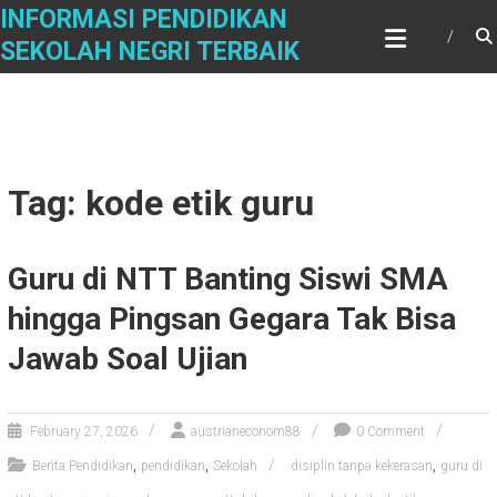
Skip
INFORMASI PENDIDIKAN
to
SEKOLAH NEGRI TERBAIK
content
Tag: kode etik guru
Guru di NTT Banting Siswi SMA
hingga Pingsan Gegara Tak Bisa
Jawab Soal Ujian
February 27, 2026
austrianeconom88
0 Comment
,
,
,
Berita Pendidikan
pendidikan
Sekolah
disiplin tanpa kekerasan
guru di