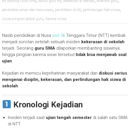
,
,
,
,
ntt banting siswi sma
kasus guru ntt
kekerasan di sekolah
kode etik guru
,
,
,
pendidikan aman dan manusiawi
pendidikan di ntt
perlindungan hak siswa
,
siswa pingsan akibat guru
trauma siswa
Nasib pendidikan di Nusa
slot 5k
Tenggara Timur (NTT) kembali
menjadi sorotan setelah sebuah insiden
kekerasan di sekolah
terjadi. Seorang
guru SMA
dilaporkan membanting siswinya
hingga pingsan karena siswi tersebut
tidak bisa menjawab soal
ujian
.
Kejadian ini memicu keprihatinan masyarakat dan
diskusi serius
mengenai disiplin, kekerasan, dan perlindungan hak siswa di
sekolah
.
Kronologi Kejadian
Insiden terjadi saat
ujian tengah semester
di salah satu SMA
di NTT.