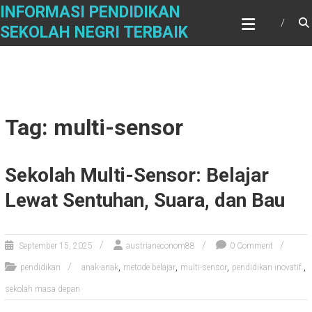
Skip
INFORMASI PENDIDIKAN
to
SEKOLAH NEGRI TERBAIK
content
Tag: multi-sensor
Sekolah Multi-Sensor: Belajar
Lewat Sentuhan, Suara, dan Bau
September 15, 2025
austrianeconom88
0 Comment
,
,
,
,
pendidikan
anak-anak
metode belajar
multi-sensor
pendidikan inovatif.
sekolah masa depan