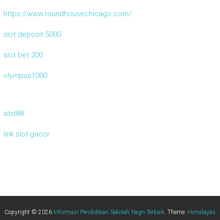
https://www.roundhousechicago.com/
slot deposit 5000
slot bet 200
olympus1000
slot88
link slot gacor
Copyright © 2026
Informasi Pendidikan Sekolah Negri Terbaik
. Theme:
Himalayas