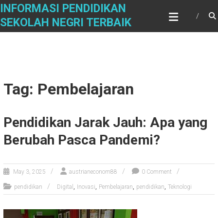
Skip
INFORMASI PENDIDIKAN
to
SEKOLAH NEGRI TERBAIK
content
Tag: Pembelajaran
Pendidikan Jarak Jauh: Apa yang
Berubah Pasca Pandemi?
May 3, 2025
austrianeconom88
0 Comment
,
,
,
,
pendidikan
Digital
Inovasi
Pembelajaran
pendidikan
Teknologi