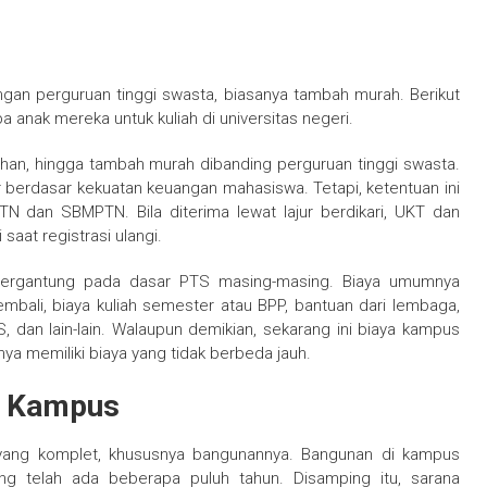
ngan perguruan tinggi swasta, biasanya tambah murah. Berikut
nak mereka untuk kuliah di universitas negeri.
ahan, hingga tambah murah dibanding perguruan tinggi swasta.
 berdasar kekuatan keuangan mahasiswa. Tetapi, ketentuan ini
TN dan SBMPTN. Bila diterima lewat lajur berdikari, UKT dan
aat registrasi ulangi.
TS bergantung pada dasar PTS masing-masing. Biaya umumnya
embali, biaya kuliah semester atau BPP, bantuan dari lembaga,
, dan lain-lain. Walaupun demikian, sekarang ini biaya kampus
ya memiliki biaya yang tidak berbeda jauh.
a Kampus
 yang komplet, khususnya bangunannya. Bangunan di kampus
 telah ada beberapa puluh tahun. Disamping itu, sarana