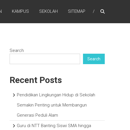
N
KAMPUS
SEKOLAH
SITEMAP
Search
Search
Recent Posts
Pendidikan Lingkungan Hidup di Sekolah
Semakin Penting untuk Membangun
Generasi Peduli Alam
Guru di NTT Banting Siswi SMA hingga