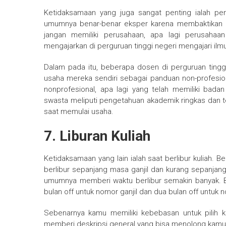
Ketidaksamaan yang juga sangat penting ialah pen
umumnya benar-benar eksper karena membaktikan dir
jangan memiliki perusahaan, apa lagi perusahaa
mengajarkan di perguruan tinggi negeri mengajari ilmu 
Dalam pada itu, beberapa dosen di perguruan tingg
usaha mereka sendiri sebagai panduan non-profesiona
nonprofesional, apa lagi yang telah memiliki bada
swasta meliputi pengetahuan akademik ringkas dan te
saat memulai usaha.
7. Liburan Kuliah
Ketidaksamaan yang lain ialah saat berlibur kuliah. 
berlibur sepanjang masa ganjil dan kurang sepanjan
umumnya memberi waktu berlibur semakin banyak. 
bulan off untuk nomor ganjil dan dua bulan off untuk
Sebenarnya kamu memiliki kebebasan untuk pilih 
memberi deskripsi general yang bisa menolong kamu