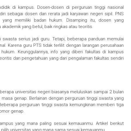
didik di kampus. Dosen-dosen di perguruan tinggi nasional
i sebagai dosen dan rerata jadi karyawan negeri sipil. PNS
n yang memiliki badan hukum. Disamping itu, dosen yang
akademik yang betul, baik ringkas atau teoritis.
i swasta serius jadi guru. Tetapi, beberapa panduan memulai
l. Karena guru PTS tidak terlilit dengan larangan perusahaan
n hukum. Keunggulannya, info yang diberi fakultas di kampus
oritis dan pengetahuan yang dari pengalaman fakultas sendiri
Beberapa universitas negeri biasanya meluluskan sampai 2 bulan
g masa genap. Berlainan dengan perguruan tinggi swasta yang
Beberapa perguruan tinggi swasta kemungkinan memberi tiga
 nomor genap.
kampus yang mana paling sesuai kemauanmu. Artikel berikut
 pilih universitas yang mana sama sesuai kemauanmu.