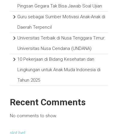
Pingsan Gegara Tak Bisa Jawab Soal Ujian
Guru sebagai Sumber Motivasi Anak-Anak di
Daerah Terpencil
Universitas Terbaik di Nusa Tenggara Timur:
Universitas Nusa Cendana (UNDANA)
10 Pekerjaan di Bidang Kesehatan dan
Lingkungan untuk Anak Muda Indonesia di
Tahun 2025
Recent Comments
No comments to show.
slot bet