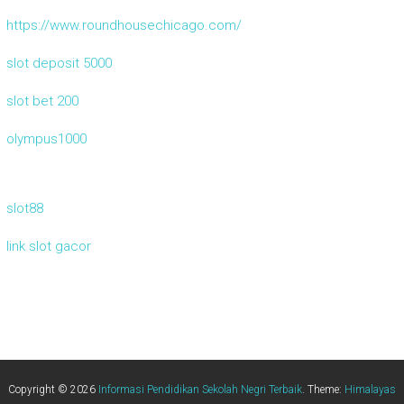
https://www.roundhousechicago.com/
slot deposit 5000
slot bet 200
olympus1000
slot88
link slot gacor
Copyright © 2026
Informasi Pendidikan Sekolah Negri Terbaik
. Theme:
Himalayas