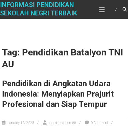
Skip
INFORMASI PENDIDIKAN
to
SEKOLAH NEGRI TERBAIK
content
Tag: Pendidikan Batalyon TNI
AU
Pendidikan di Angkatan Udara
Indonesia: Menyiapkan Prajurit
Profesional dan Siap Tempur
January 13, 2025
austrianeconom88
0 Comment