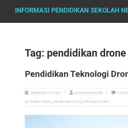
Skip
to
INFORMASI PENDIDIKAN SEKOLAH NE
content
Tag: pendidikan drone
Pendidikan Teknologi Dron
September 23, 2025
austrianeconom88
0 Com
,
,
pendidikan drone
sekolah teknik Turki
teknologi modern