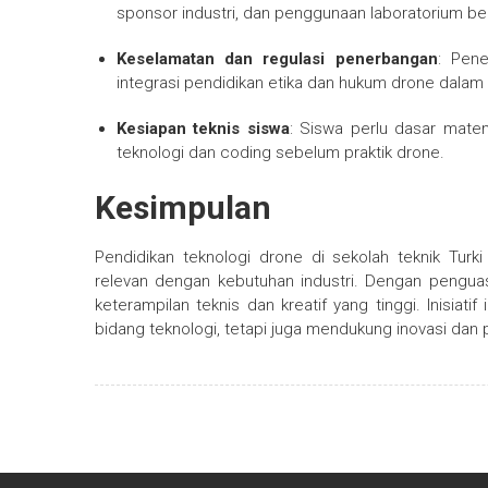
sponsor industri, dan penggunaan laboratorium b
Keselamatan dan regulasi penerbangan
: Pene
integrasi pendidikan etika dan hukum drone dalam 
Kesiapan teknis siswa
: Siswa perlu dasar mate
teknologi dan coding sebelum praktik drone.
Kesimpulan
Pendidikan teknologi drone di sekolah teknik Tur
relevan dengan kebutuhan industri. Dengan penguasa
keterampilan teknis dan kreatif yang tinggi. Inisiat
bidang teknologi, tetapi juga mendukung inovasi dan 