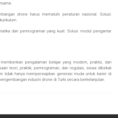
ersama.
rbangan drone harus mematuhi peraturan nasional. Solusi:
kurikulum.
matika dan pemrograman yang kuat. Solusi: modul pengantar
ki memberikan pengalaman belajar yang modern, praktis, dan
an teori, praktik, pemrograman, dan regulasi, siswa dibekali
if ini tidak hanya mempersiapkan generasi muda untuk karier di
pengembangan industri drone di Turki secara berkelanjutan.