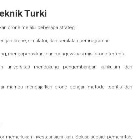
eknik Turki
kan drone melalui beberapa strategi:
 dengan drone, simulator, dan peralatan pemrograman.
ang, mengoperasikan, dan mengevaluasi misi drone tertentu.
an universitas mendukung pengembangan kurikulum dan
 agar mampu mengajarkan drone dengan metode teoritis dan
:
sor memerlukan investasi signifikan. Solusi: subsidi pemerintah,