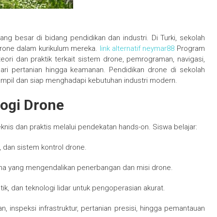
 besar di bidang pendidikan dan industri. Di Turki, sekolah
 drone dalam kurikulum mereka.
link alternatif neymar88
Program
ri dan praktik terkait sistem drone, pemrograman, navigasi,
dari pertanian hingga keamanan. Pendidikan drone di sekolah
ampil dan siap menghadapi kebutuhan industri modern.
ogi Drone
is dan praktis melalui pendekatan hands-on. Siswa belajar:
a, dan sistem kontrol drone.
tma yang mengendalikan penerbangan dan misi drone.
k, dan teknologi lidar untuk pengoperasian akurat.
, inspeksi infrastruktur, pertanian presisi, hingga pemantauan