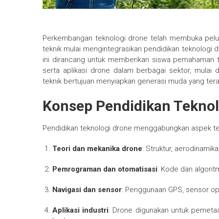
Perkembangan teknologi drone telah membuka peluang
teknik mulai mengintegrasikan pendidikan teknologi
ini dirancang untuk memberikan siswa pemahaman teo
serta aplikasi drone dalam berbagai sektor, mulai 
teknik bertujuan menyiapkan generasi muda yang ter
Konsep Pendidikan Teknol
Pendidikan teknologi drone menggabungkan aspek tekn
Teori dan mekanika drone
: Struktur, aerodinamik
Pemrograman dan otomatisasi
: Kode dan algori
Navigasi dan sensor
: Penggunaan GPS, sensor opti
Aplikasi industri
: Drone digunakan untuk pemetaan