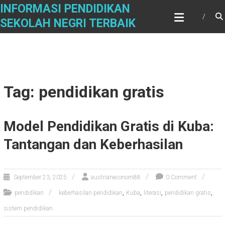
Skip
INFORMASI PENDIDIKAN
to
SEKOLAH NEGRI TERBAIK
content
Tag: pendidikan gratis
Model Pendidikan Gratis di Kuba:
Tantangan dan Keberhasilan
September 23, 2025
austrianeconom88
0 Comment
,
,
,
,
pendidikan
keberhasilan pendidikan
Kuba
literasi
pendidikan gratis
sistem pendidikan