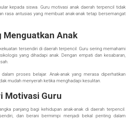
lar kepada siswa. Guru motivasi anak daerah terpencil tidak
kan rasa antusias yang membuat anak-anak tetap bersemangat
g Menguatkan Anak
ekuatan tersendiri di daerah terpencil. Guru sering memahami
psikologis yang dihadapi anak. Dengan empati dan kesabaran,
esah.
dalam proses belajar. Anak-anak yang merasa diperhatikan
 tidak mudah menyerah ketika menghadapi kesulitan.
 Motivasi Guru
ngka panjang bagi kehidupan anak-anak di daerah terpencil.
 sendiri, dan berani bermimpi menjadi bekal penting dalam