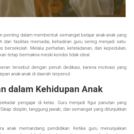
an penting dalam membentuk semangat belajar anak-anak yang
 dari fasilitas memadai, kehadiran guru sering menjadi satu-
 bersekolah. Melalui perhatian, keteladanan, dan kepedulian,
 tetap bermakna meski kondisi tidak ideal.
eran tersebut dengan penuh dedikasi, karena motivasi yang
pan anak-anak di daerah terpencil.
an dalam Kehidupan Anak
sekadar pengajar di kelas. Guru menjadi figur panutan yang
. Sikap disiplin, tanggung jawab, dan semangat yang ditunjukkan
.
ra anak memandang pendidikan. Ketika guru menunjukkan