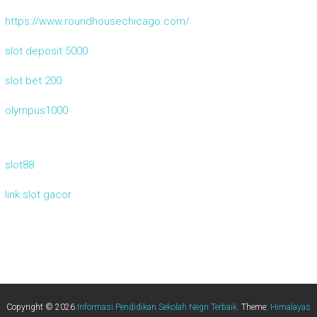
https://www.roundhousechicago.com/
slot deposit 5000
slot bet 200
olympus1000
slot88
link slot gacor
Copyright © 2026
Informasi Pendidikan Sekolah Negri Terbaik
. Theme:
Himalayas