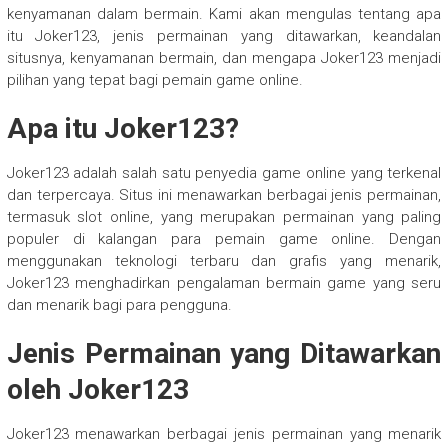
kenyamanan dalam bermain. Kami akan mengulas tentang apa
itu Joker123, jenis permainan yang ditawarkan, keandalan
situsnya, kenyamanan bermain, dan mengapa Joker123 menjadi
pilihan yang tepat bagi pemain game online.
Apa itu Joker123?
Joker123 adalah salah satu penyedia game online yang terkenal
dan terpercaya. Situs ini menawarkan berbagai jenis permainan,
termasuk slot online, yang merupakan permainan yang paling
populer di kalangan para pemain game online. Dengan
menggunakan teknologi terbaru dan grafis yang menarik,
Joker123 menghadirkan pengalaman bermain game yang seru
dan menarik bagi para pengguna.
Jenis Permainan yang Ditawarkan
oleh Joker123
Joker123 menawarkan berbagai jenis permainan yang menarik