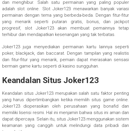
dan menghibur. Salah satu permainan yang paling populer
adalah slot online. Slot Joker123 menawarkan banyak variasi
permainan dengan tema yang berbeda-beda. Dengan fitur-fitur
yang menarik seperti putaran gratis, bonus, dan jackpot
progresif, slot Joker123 akan membuat pemainnya tetap
terhibur dan mendapatkan kesenangan yang tak terbatas.
Joker123 juga menyediakan permainan kartu lainnya seperti
poker, blackjack, dan baccarat. Dengan tampilan yang realistis
dan fitur-fitur yang menarik, pemain dapat merasakan sensasi
bermain game kartu seperti di kasino sungguhan.
Keandalan Situs Joker123
Keandalan situs Joker123 merupakan salah satu faktor penting
yang harus dipertimbangkan ketika memilih situs game online.
Joker123 dioperasikan oleh perusahaan yang bonafid dan
memiliki lisensi resmi. Hal ini menjamin bahwa situs ini aman dan
dapat dipercaya. Selain itu, situs Joker123 menggunakan sistem
keamanan yang canggih untuk melindungi data pribadi dan