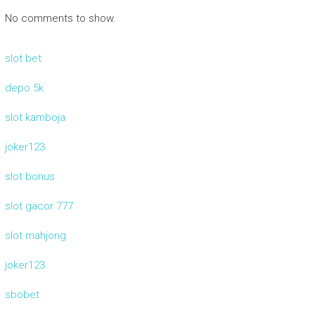
No comments to show.
slot bet
depo 5k
slot kamboja
joker123
slot bonus
slot gacor 777
slot mahjong
joker123
sbobet