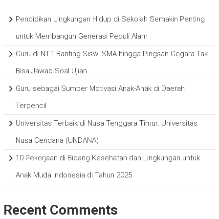
Pendidikan Lingkungan Hidup di Sekolah Semakin Penting
untuk Membangun Generasi Peduli Alam
Guru di NTT Banting Siswi SMA hingga Pingsan Gegara Tak
Bisa Jawab Soal Ujian
Guru sebagai Sumber Motivasi Anak-Anak di Daerah
Terpencil
Universitas Terbaik di Nusa Tenggara Timur: Universitas
Nusa Cendana (UNDANA)
10 Pekerjaan di Bidang Kesehatan dan Lingkungan untuk
Anak Muda Indonesia di Tahun 2025
Recent Comments