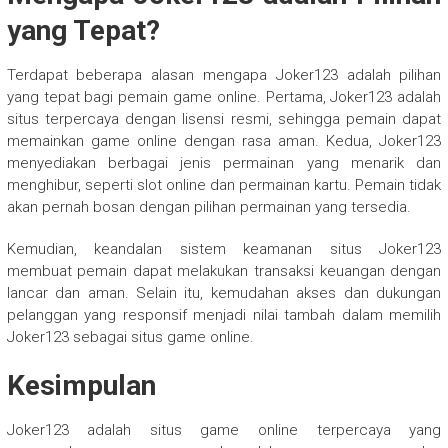
yang Tepat?
Terdapat beberapa alasan mengapa Joker123 adalah pilihan
yang tepat bagi pemain game online. Pertama, Joker123 adalah
situs terpercaya dengan lisensi resmi, sehingga pemain dapat
memainkan game online dengan rasa aman. Kedua, Joker123
menyediakan berbagai jenis permainan yang menarik dan
menghibur, seperti slot online dan permainan kartu. Pemain tidak
akan pernah bosan dengan pilihan permainan yang tersedia.
Kemudian, keandalan sistem keamanan situs Joker123
membuat pemain dapat melakukan transaksi keuangan dengan
lancar dan aman. Selain itu, kemudahan akses dan dukungan
pelanggan yang responsif menjadi nilai tambah dalam memilih
Joker123 sebagai situs game online.
Kesimpulan
Joker123 adalah situs game online terpercaya yang