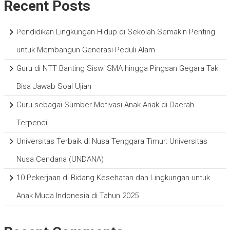
Recent Posts
Pendidikan Lingkungan Hidup di Sekolah Semakin Penting
untuk Membangun Generasi Peduli Alam
Guru di NTT Banting Siswi SMA hingga Pingsan Gegara Tak
Bisa Jawab Soal Ujian
Guru sebagai Sumber Motivasi Anak-Anak di Daerah
Terpencil
Universitas Terbaik di Nusa Tenggara Timur: Universitas
Nusa Cendana (UNDANA)
10 Pekerjaan di Bidang Kesehatan dan Lingkungan untuk
Anak Muda Indonesia di Tahun 2025