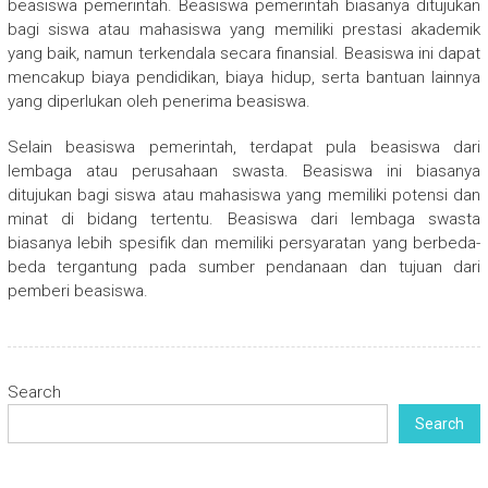
beasiswa pemerintah. Beasiswa pemerintah biasanya ditujukan
bagi siswa atau mahasiswa yang memiliki prestasi akademik
yang baik, namun terkendala secara finansial. Beasiswa ini dapat
mencakup biaya pendidikan, biaya hidup, serta bantuan lainnya
yang diperlukan oleh penerima beasiswa.
Selain beasiswa pemerintah, terdapat pula beasiswa dari
lembaga atau perusahaan swasta. Beasiswa ini biasanya
ditujukan bagi siswa atau mahasiswa yang memiliki potensi dan
minat di bidang tertentu. Beasiswa dari lembaga swasta
biasanya lebih spesifik dan memiliki persyaratan yang berbeda-
beda tergantung pada sumber pendanaan dan tujuan dari
pemberi beasiswa.
Search
Search