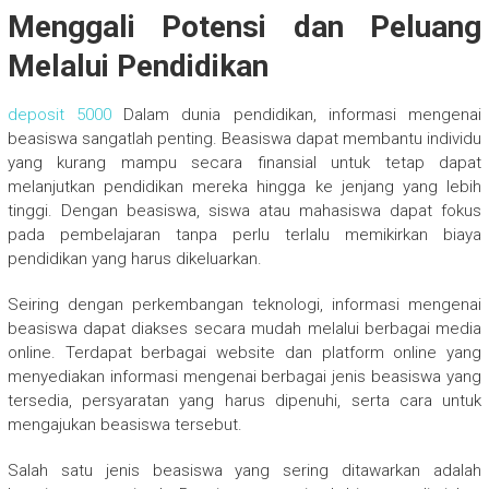
Menggali Potensi dan Peluang
Melalui Pendidikan
deposit 5000
Dalam dunia pendidikan, informasi mengenai
beasiswa sangatlah penting. Beasiswa dapat membantu individu
yang kurang mampu secara finansial untuk tetap dapat
melanjutkan pendidikan mereka hingga ke jenjang yang lebih
tinggi. Dengan beasiswa, siswa atau mahasiswa dapat fokus
pada pembelajaran tanpa perlu terlalu memikirkan biaya
pendidikan yang harus dikeluarkan.
Seiring dengan perkembangan teknologi, informasi mengenai
beasiswa dapat diakses secara mudah melalui berbagai media
online. Terdapat berbagai website dan platform online yang
menyediakan informasi mengenai berbagai jenis beasiswa yang
tersedia, persyaratan yang harus dipenuhi, serta cara untuk
mengajukan beasiswa tersebut.
Salah satu jenis beasiswa yang sering ditawarkan adalah