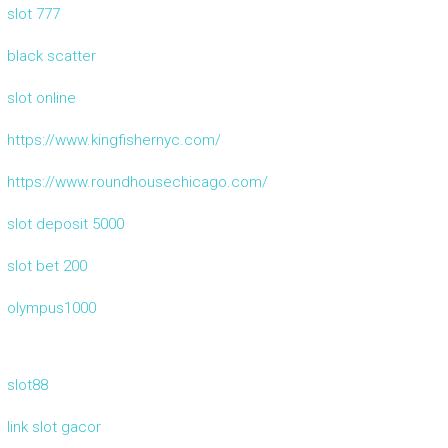
slot 777
black scatter
slot online
https://www.kingfishernyc.com/
https://www.roundhousechicago.com/
slot deposit 5000
slot bet 200
olympus1000
slot88
link slot gacor