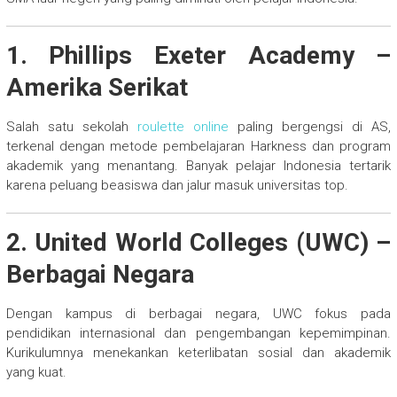
1.
Phillips Exeter Academy –
Amerika Serikat
Salah satu sekolah
roulette online
paling bergengsi di AS,
terkenal dengan metode pembelajaran Harkness dan program
akademik yang menantang. Banyak pelajar Indonesia tertarik
karena peluang beasiswa dan jalur masuk universitas top.
2.
United World Colleges (UWC) –
Berbagai Negara
Dengan kampus di berbagai negara, UWC fokus pada
pendidikan internasional dan pengembangan kepemimpinan.
Kurikulumnya menekankan keterlibatan sosial dan akademik
yang kuat.