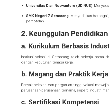
Universitas Dian Nuswantoro (UDINUS)
: Menyedi
SMK Negeri 7 Semarang
: Menyediakan berbagai j
perhotelan.
2. Keunggulan Pendidikan
a. Kurikulum Berbasis Indust
Institusi vokasi di Semarang telah bekerja sama d
dengan kebutuhan tenaga kerja.
b. Magang dan Praktik Kerja
Banyak sekolah dan perguruan tinggi vokasi mewaji
perusahaan-perusahaan ternama, seperti industri manuf
c. Sertifikasi Kompetensi