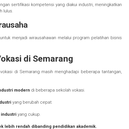
ngan sertifikasi kompetensi yang diakui industri, meningkatkan
 lulus.
rausaha
untuk menjadi wirausahawan melalui program pelatihan bisnis
Vokasi di Semarang
n vokasi di Semarang masih menghadapi beberapa tantangan,
industri modern
di beberapa sekolah vokasi.
dustri
yang berubah cepat.
industri
yang cukup.
ek lebih rendah dibanding pendidikan akademik.