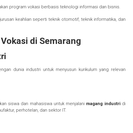
akan program vokasi berbasis teknologi informasi dan bisnis.
urusan keahlian seperti teknik otomotif, teknik informatika, dan
 Vokasi di Semarang
ri
engan dunia industri untuk menyusun kurikulum yang relevan
bkan siswa dan mahasiswa untuk menjalani
magang industri
di
aktur, perhotelan, dan sektor IT.