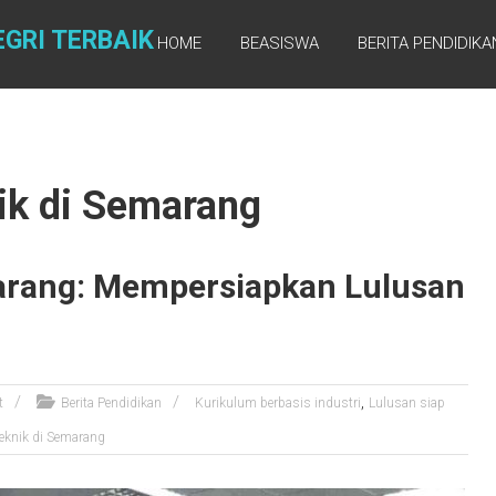
GRI TERBAIK
HOME
BEASISWA
BERITA PENDIDIKA
ik di Semarang
arang: Mempersiapkan Lulusan
,
t
Berita Pendidikan
Kurikulum berbasis industri
Lulusan siap
eknik di Semarang