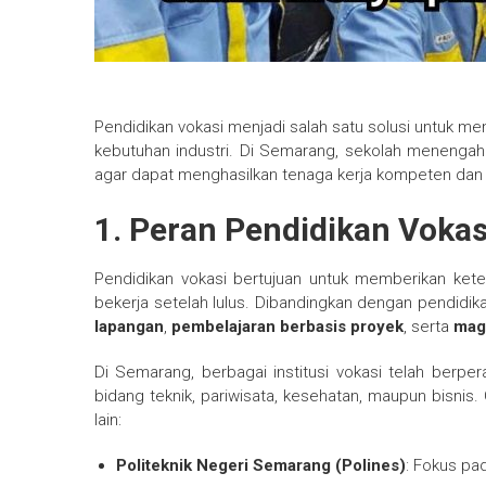
Pendidikan vokasi menjadi salah satu solusi untuk me
kebutuhan industri. Di Semarang, sekolah menengah 
agar dapat menghasilkan tenaga kerja kompeten dan 
1. Peran Pendidikan Vokas
Pendidikan vokasi bertujuan untuk memberikan kete
bekerja setelah lulus. Dibandingkan dengan pendidi
lapangan
,
pembelajaran berbasis proyek
, serta
mag
Di Semarang, berbagai institusi vokasi telah berp
bidang teknik, pariwisata, kesehatan, maupun bisnis.
lain:
Politeknik Negeri Semarang (Polines)
: Fokus pa