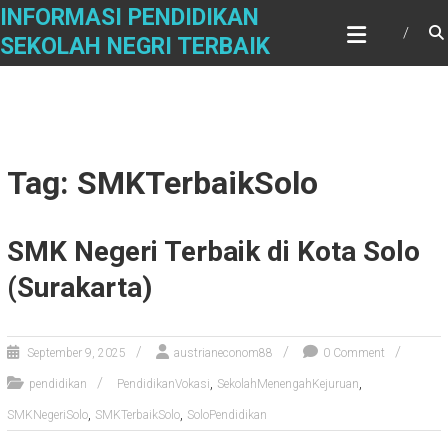
Skip
INFORMASI PENDIDIKAN
to
SEKOLAH NEGRI TERBAIK
content
Tag: SMKTerbaikSolo
SMK Negeri Terbaik di Kota Solo
(Surakarta)
September 9, 2025
austrianeconom88
0 Comment
,
,
pendidikan
PendidikanVokasi
SekolahMenengahKejuruan
,
,
SMKNegeriSolo
SMKTerbaikSolo
SoloPendidikan