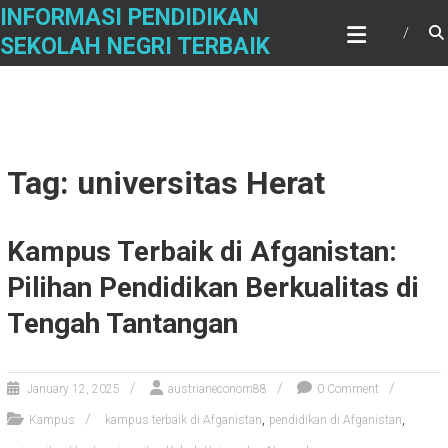
Skip
INFORMASI PENDIDIKAN
to
SEKOLAH NEGRI TERBAIK
content
Tag: universitas Herat
Kampus Terbaik di Afganistan:
Pilihan Pendidikan Berkualitas di
Tengah Tantangan
January 12, 2025
austrianeconom88
0 Comment
,
,
Kampus
kampus terbaik di Afganistan
pendidikan di Afganistan