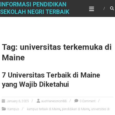
Skip
INFORMASI PENDIDIKAN
to
SEKOLAH NEGRI TERBAIK
content
Tag: universitas terkemuka di
Maine
7 Universitas Terbaik di Maine
yang Wajib Diketahui
January 6, 2025
austrianeconom88
0 Comment
,
,
Kampus
kampus terbaik di Maine
pendidikan di Maine
universitas di