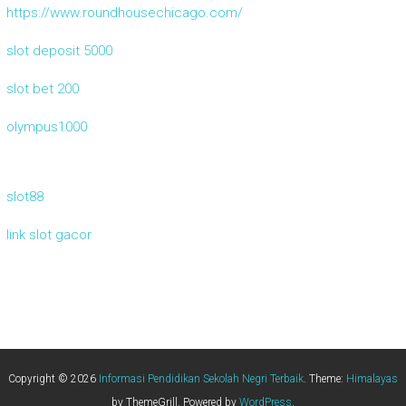
https://www.roundhousechicago.com/
slot deposit 5000
slot bet 200
olympus1000
slot88
link slot gacor
Copyright © 2026
Informasi Pendidikan Sekolah Negri Terbaik
. Theme:
Himalayas
by ThemeGrill. Powered by
WordPress
.