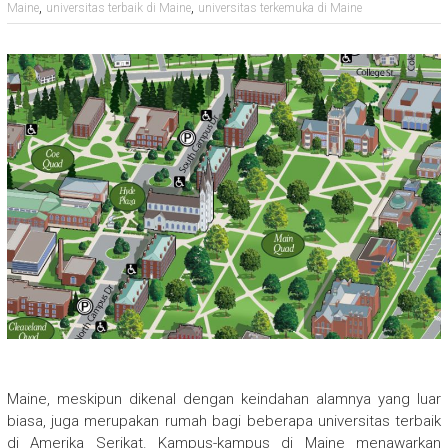
,
,
Maine
universitas terbaik di Maine
universitas terkemuka di Maine
Maine, meskipun dikenal dengan keindahan alamnya yang luar
biasa, juga merupakan rumah bagi beberapa universitas terbaik
di Amerika Serikat. Kampus-kampus di Maine menawarkan