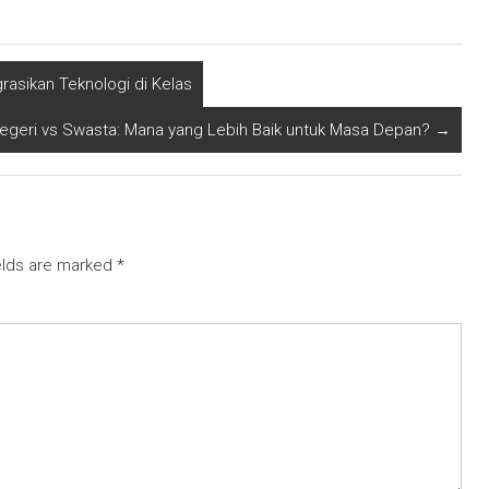
asikan Teknologi di Kelas
egeri vs Swasta: Mana yang Lebih Baik untuk Masa Depan?
→
elds are marked
*