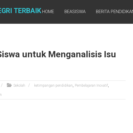
GRI TERBAIK
HOME
BEASISWA
BERITA PENDIDIKA
Siswa untuk Menganalisis Isu
,
,
Sekolah
ketimpangan pendidikan
Pembelajaran Inovatif
an