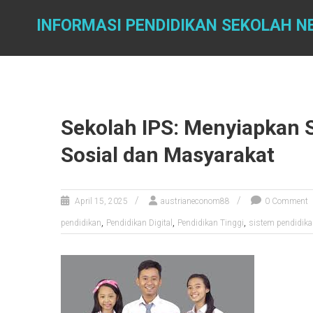
Skip
to
INFORMASI PENDIDIKAN SEKOLAH NE
content
Sekolah IPS: Menyiapkan 
Sosial dan Masyarakat
April 15, 2025
austrianeconom88
0 Comment
,
,
,
pendidikan
Pendidikan Digital
Pendidikan Tinggi
sistem pendidik