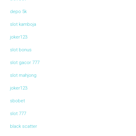
depo 5k
slot kamboja
joker123
slot bonus
slot gacor 777
slot mahjong
joker123
sbobet
slot 777
black scatter