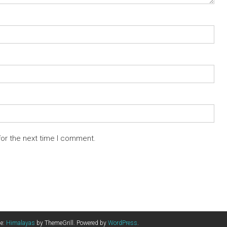
for the next time I comment.
me:
Himalayas
by ThemeGrill. Powered by
WordPress
.