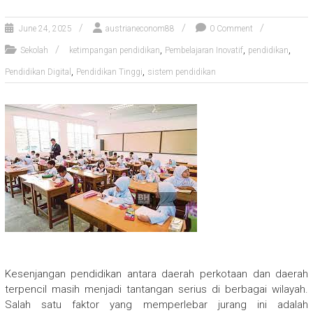
June 24, 2025
austrianeconom88
0 Comment
,
,
,
Sekolah
ketimpangan pendidikan
Pembelajaran Inovatif
pendidikan
,
,
Pendidikan Digital
Pendidikan Tinggi
sistem pendidikan
Kesenjangan pendidikan antara daerah perkotaan dan daerah
terpencil masih menjadi tantangan serius di berbagai wilayah.
Salah satu faktor yang memperlebar jurang ini adalah