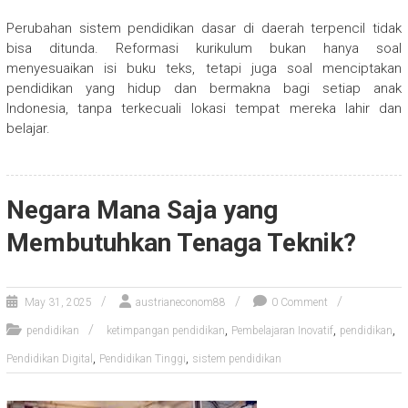
Perubahan sistem pendidikan dasar di daerah terpencil tidak
bisa ditunda. Reformasi kurikulum bukan hanya soal
menyesuaikan isi buku teks, tetapi juga soal menciptakan
pendidikan yang hidup dan bermakna bagi setiap anak
Indonesia, tanpa terkecuali lokasi tempat mereka lahir dan
belajar.
Negara Mana Saja yang
Membutuhkan Tenaga Teknik?
May 31, 2025
austrianeconom88
0 Comment
,
,
,
pendidikan
ketimpangan pendidikan
Pembelajaran Inovatif
pendidikan
,
,
Pendidikan Digital
Pendidikan Tinggi
sistem pendidikan