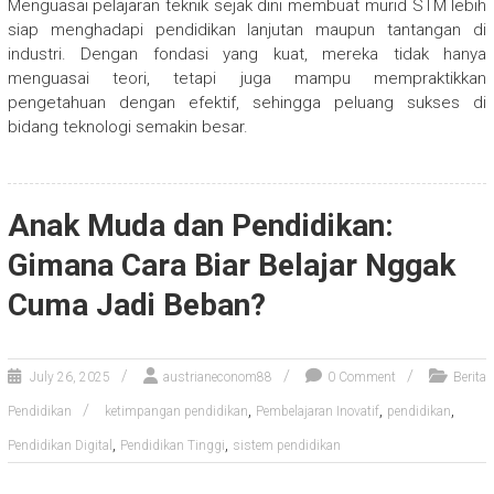
Menguasai pelajaran teknik sejak dini membuat murid STM lebih
siap menghadapi pendidikan lanjutan maupun tantangan di
industri. Dengan fondasi yang kuat, mereka tidak hanya
menguasai teori, tetapi juga mampu mempraktikkan
pengetahuan dengan efektif, sehingga peluang sukses di
bidang teknologi semakin besar.
Anak Muda dan Pendidikan:
Gimana Cara Biar Belajar Nggak
Cuma Jadi Beban?
July 26, 2025
austrianeconom88
0 Comment
Berita
,
,
,
Pendidikan
ketimpangan pendidikan
Pembelajaran Inovatif
pendidikan
,
,
Pendidikan Digital
Pendidikan Tinggi
sistem pendidikan