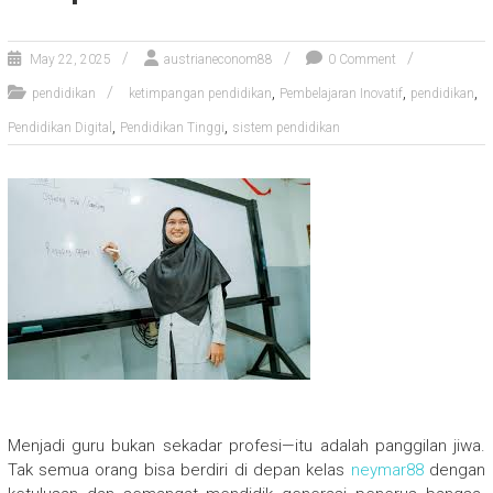
May 22, 2025
austrianeconom88
0 Comment
,
,
,
pendidikan
ketimpangan pendidikan
Pembelajaran Inovatif
pendidikan
,
,
Pendidikan Digital
Pendidikan Tinggi
sistem pendidikan
Menjadi guru bukan sekadar profesi—itu adalah panggilan jiwa.
Tak semua orang bisa berdiri di depan kelas
neymar88
dengan