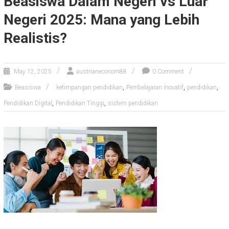
Beasiswa Dalam Negeri vs Luar
Negeri 2025: Mana yang Lebih
Realistis?
May 12, 2025
austrianeconom88
0 Comment
,
,
,
Beasiswa
ketimpangan pendidikan
Pembelajaran Inovatif
pendidikan
,
,
Pendidikan Digital
Pendidikan Tinggi
sistem pendidikan