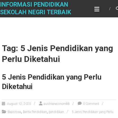
Skip
INFORMASI PENDIDIKAN
to
SEKOLAH NEGRI TERBAIK
content
Tag: 5 Jenis Pendidikan yang
Perlu Diketahui
5 Jenis Pendidikan yang Perlu
Diketahui
August 12, 2025
austrianeconom88
0 Comment
,
,
Beasiswa
Berita Pendidikan
pendidikan
5 Jenis Pendidikan yang Perlu