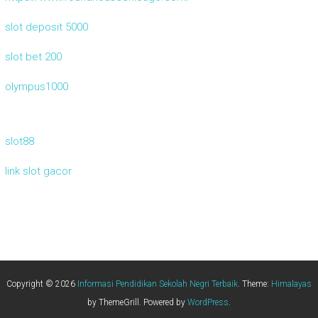
slot deposit 5000
slot bet 200
olympus1000
slot88
link slot gacor
Copyright © 2026
Informasi Pendidikan Sekolah Negri Terbaik
. Theme:
Himalayas
by ThemeGrill. Powered by
WordPress
.