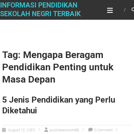
Skip
INFORMASI PENDIDIKAN
to
SEKOLAH NEGRI TERBAIK
content
Tag: Mengapa Beragam
Pendidikan Penting untuk
Masa Depan
5 Jenis Pendidikan yang Perlu
Diketahui
August 12, 2025
austrianeconom88
0 Comment