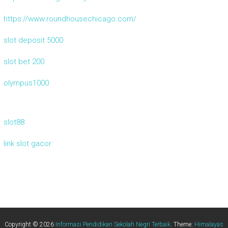
https://www.roundhousechicago.com/
slot deposit 5000
slot bet 200
olympus1000
slot88
link slot gacor
Copyright © 2026
Informasi Pendidikan Sekolah Negri Terbaik
. Theme:
Himalayas