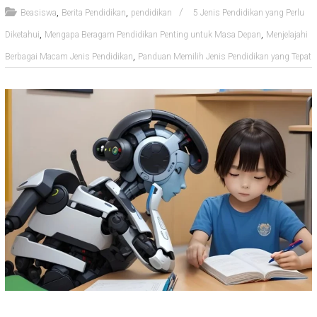
,
,
Beasiswa
Berita Pendidikan
pendidikan
5 Jenis Pendidikan yang Perlu
,
,
Diketahui
Mengapa Beragam Pendidikan Penting untuk Masa Depan
Menjelajahi
,
Berbagai Macam Jenis Pendidikan
Panduan Memilih Jenis Pendidikan yang Tepat