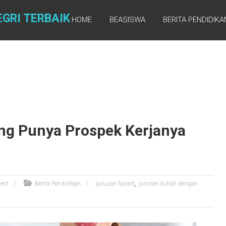
GRI TERBAIK
HOME
BEASISWA
BERITA PENDIDIKA
ang Punya Prospek Kerjanya
,
ent
Berita Pendidikan
jurusan favorit
jurusan kuliah dengan