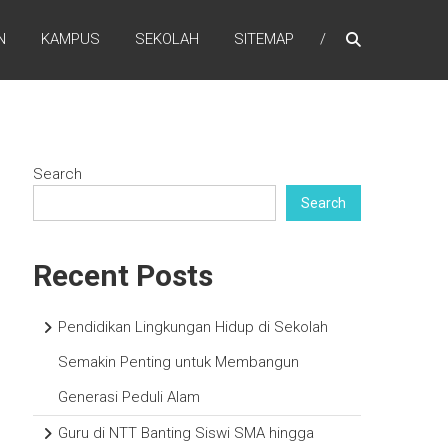
N
KAMPUS
SEKOLAH
SITEMAP
Search
Search
Recent Posts
Pendidikan Lingkungan Hidup di Sekolah
Semakin Penting untuk Membangun
Generasi Peduli Alam
Guru di NTT Banting Siswi SMA hingga