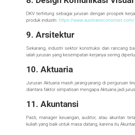
8. Design Komunikasi Visual
DKV terhitung sebagai jurusan dengan prospek kerja
produk industri.
https://www.austrianeconomist.com/
9. Arsitektur
Sekarang, industri sektor konstruksi dan rancang ban
ialah jurusan yang kesempatan kerjanya sering diperl
10. Aktuaria
Jurusan Aktuaria masih jarang-jarang di perguruan t
diantara faktor simpatisan mengapa Aktuaria jadi juru
11. Akuntansi
Pasti, manager keuangan, auditor, atau akuntan teta
kuliah yang baik untuk masa datang, karena itu Akunta