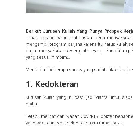
Berikut Jurusan Kuliah Yang Punya Prospek Ker
minat. Tetapi, calon mahasiswa perlu menyaksik
mengambil program sarjana karena itu harus kuliah se
dapat menyaksikan kesempatan yang akan datang. K
yang sesuai mimpimu.
Merilis dari beberapa survey yang sudah dilakukan, be
1. Kedokteran
Jurusan kuliah yang ini pasti jadi idama untuk siap
mahal.
Tetapi, melihat dari wabah Covid-19, dokter benar-b
yang sakit dan perlu dokter di dalam rumah sakit.