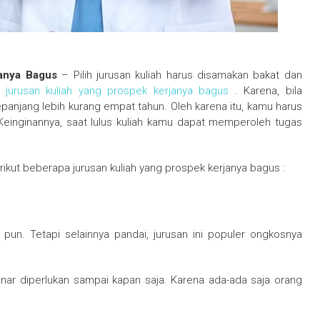
janya Bagus
– Pilih jurusan kuliah harus disamakan bakat dan
an
jurusan kuliah yang prospek kerjanya bagus
. Karena, bila
panjang lebih kurang empat tahun. Oleh karena itu, kamu harus
einginannya, saat lulus kuliah kamu dapat memperoleh tugas
rikut beberapa jurusan kuliah yang prospek kerjanya bagus :
a pun. Tetapi selainnya pandai, jurusan ini populer ongkosnya
enar diperlukan sampai kapan saja. Karena ada-ada saja orang