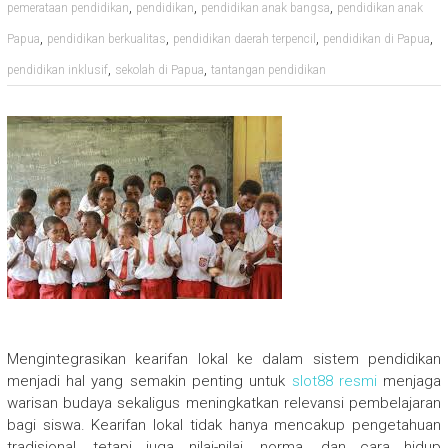
,
,
,
pemerataan pendidikan
pendidikan
pendidikan anak bangsa
pendidikan anak
,
,
,
,
Papua
pendidikan berkualitas
pendidikan daerah terpencil
pendidikan di Papua
,
,
pendidikan inklusif
sekolah di Papua
tantangan pendidikan
Mengintegrasikan kearifan lokal ke dalam sistem pendidikan
menjadi hal yang semakin penting untuk
slot88 resmi
menjaga
warisan budaya sekaligus meningkatkan relevansi pembelajaran
bagi siswa. Kearifan lokal tidak hanya mencakup pengetahuan
tradisional, tetapi juga nilai-nilai, norma, dan cara hidup