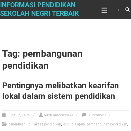
Skip
INFORMASI PENDIDIKAN
to
SEKOLAH NEGRI TERBAIK
content
Tag: pembangunan
pendidikan
Pentingnya melibatkan kearifan
lokal dalam sistem pendidikan
June 12, 2025
austrianeconom88
0 Comment
,
,
,
pendidikan
akses pendidikan
guru di Papua
pembangunan pendidikan