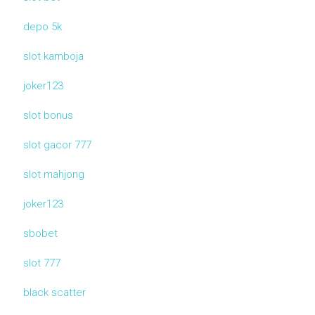
depo 5k
slot kamboja
joker123
slot bonus
slot gacor 777
slot mahjong
joker123
sbobet
slot 777
black scatter