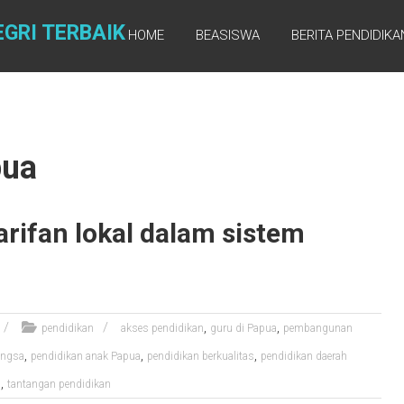
GRI TERBAIK
HOME
BEASISWA
BERITA PENDIDIKA
pua
rifan lokal dalam sistem
,
,
pendidikan
akses pendidikan
guru di Papua
pembangunan
,
,
,
angsa
pendidikan anak Papua
pendidikan berkualitas
pendidikan daerah
,
a
tantangan pendidikan