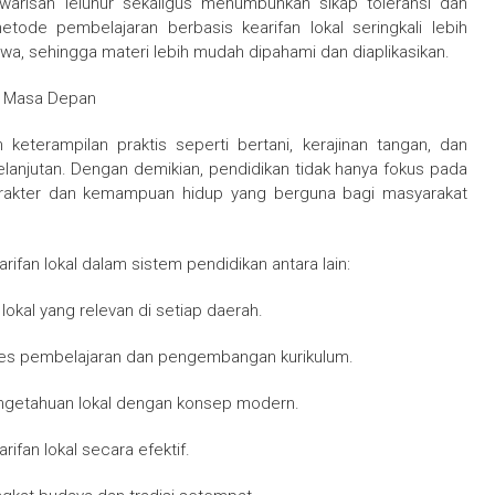
warisan leluhur sekaligus menumbuhkan sikap toleransi dan
tode pembelajaran berbasis kearifan lokal seringkali lebih
swa, sehingga materi lebih mudah dipahami dan diaplikasikan.
uk Masa Depan
n keterampilan praktis seperti bertani, kerajinan tangan, dan
elanjutan. Dengan demikian, pendidikan tidak hanya fokus pada
arakter dan kemampuan hidup yang berguna bagi masyarakat
ifan lokal dalam sistem pendidikan antara lain:
okal yang relevan di setiap daerah.
ses pembelajaran dan pengembangan kurikulum.
getahuan lokal dengan konsep modern.
fan lokal secara efektif.