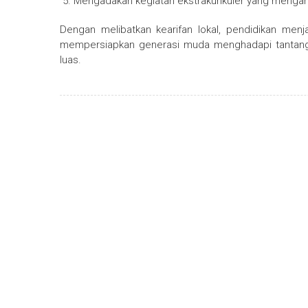
Mengadakan kegiatan ekstrakurikuler yang mengan
Dengan melibatkan kearifan lokal, pendidikan menj
mempersiapkan generasi muda menghadapi tantang
luas.