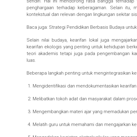
sendiri. Hal ini mendorong rasa bangga terhadap 
penghargaan terhadap keberagaman. Selain itu, me
kontekstual dan relevan dengan lingkungan sekitar si
Baca juga: Strategi Pendidikan Berbasis Budaya unt
Selain nilai budaya, kearifan lokal juga mengajarka
kearifan ekologis yang penting untuk kehidupan berk
teori akademis tetapi juga pada pengembangan k
luas.
Beberapa langkah penting untuk mengintegrasikan kear
Mengidentifikasi dan mendokumentasikan kearifan l
Melibatkan tokoh adat dan masyarakat dalam pro
Mengembangkan materi ajar yang memadukan pen
Melatih guru untuk memahami dan mengajarkan keari