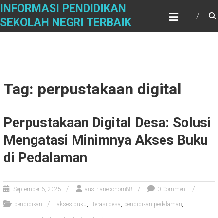
Skip
INFORMASI PENDIDIKAN
to
SEKOLAH NEGRI TERBAIK
content
Tag: perpustakaan digital
Perpustakaan Digital Desa: Solusi
Mengatasi Minimnya Akses Buku
di Pedalaman
September 6, 2025
austrianeconom88
0 Comment
,
,
,
pendidikan
akses buku
literasi desa
pendidikan pedalaman