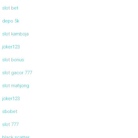
slot bet
depo 5k
slot kamboja
joker123
slot bonus
slot gacor 777
slot mahjong
joker123
sbobet
slot 777
black scatter