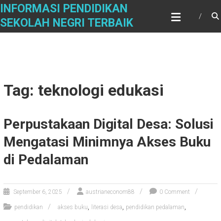
Skip
INFORMASI PENDIDIKAN
to
SEKOLAH NEGRI TERBAIK
content
Tag: teknologi edukasi
Perpustakaan Digital Desa: Solusi
Mengatasi Minimnya Akses Buku
di Pedalaman
September 6, 2025
austrianeconom88
0 Comment
,
,
,
pendidikan
akses buku
literasi desa
pendidikan pedalaman