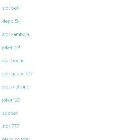
slot bet
depo 5k
slot kamboja
joker123
slot bonus
slot gacor 777
slot mahjong
joker123
sbobet
slot 777
black scatter