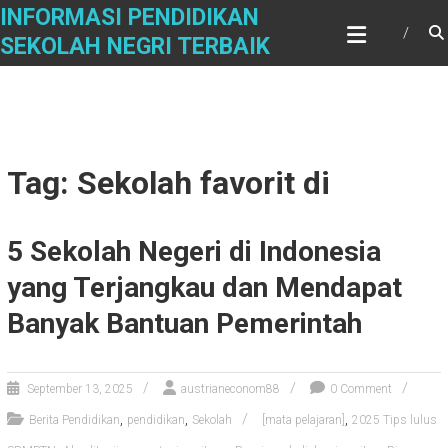
Skip
INFORMASI PENDIDIKAN
to
SEKOLAH NEGRI TERBAIK
content
Tag: Sekolah favorit di
5 Sekolah Negeri di Indonesia
yang Terjangkau dan Mendapat
Banyak Bantuan Pemerintah
September 13, 2025
austrianeconom88
0 Comment
,
,
,
Berita Pendidikan
pendidikan
Sekolah
[mata pelajaran]
2025 Tips lulus