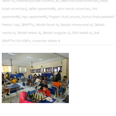
,
,
,
,
SBMPTN
Akreditasijurusan/universit
as
Beasiswa kuliahuniversitas
Biaya
,
,
,
kuliah universitas]
daftar spaceman88
Jalur masuk universitas
link
,
,
,
spaceman88
login spaceman88
Program studi jurusan
Rumus [mata pelajaran]
,
,
,
,
Prediksi soal
SBMPTN
Sekolah favorit di
Sekolah internasional di
Sekolah
,
,
,
,
swasta di
Sekolah terbaik di
Sekolah unggulan di
SMA terbaik di
Soal
,
SBMPTN/UN/USBN
Universitas terbaik di