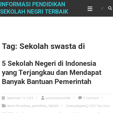
Skip
INFORMASI PENDIDIKAN
to
SEKOLAH NEGRI TERBAIK
content
Tag: Sekolah swasta di
5 Sekolah Negeri di Indonesia
yang Terjangkau dan Mendapat
Banyak Bantuan Pemerintah
September 13, 2025
austrianeconom88
0 Comment
,
,
,
Berita Pendidikan
pendidikan
Sekolah
[mata pelajaran]
2025 Tips lulus