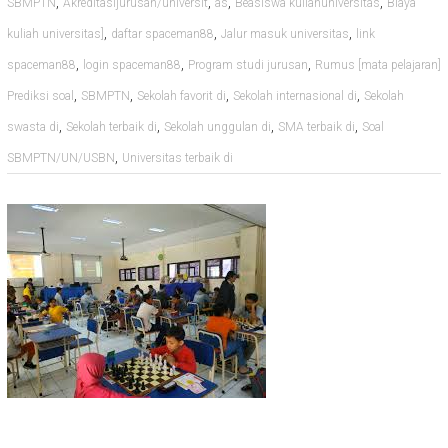
,
,
,
,
SBMPTN
Akreditasijurusan/universit
as
Beasiswa kuliahuniversitas
Biaya
,
,
,
kuliah universitas]
daftar spaceman88
Jalur masuk universitas
link
,
,
,
spaceman88
login spaceman88
Program studi jurusan
Rumus [mata pelajaran]
,
,
,
,
Prediksi soal
SBMPTN
Sekolah favorit di
Sekolah internasional di
Sekolah
,
,
,
,
swasta di
Sekolah terbaik di
Sekolah unggulan di
SMA terbaik di
Soal
,
SBMPTN/UN/USBN
Universitas terbaik di