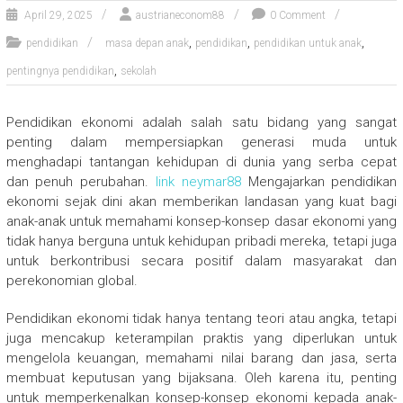
April 29, 2025
austrianeconom88
0 Comment
,
,
,
pendidikan
masa depan anak
pendidikan
pendidikan untuk anak
,
pentingnya pendidikan
sekolah
Pendidikan ekonomi adalah salah satu bidang yang sangat
penting dalam mempersiapkan generasi muda untuk
menghadapi tantangan kehidupan di dunia yang serba cepat
dan penuh perubahan.
link neymar88
Mengajarkan pendidikan
ekonomi sejak dini akan memberikan landasan yang kuat bagi
anak-anak untuk memahami konsep-konsep dasar ekonomi yang
tidak hanya berguna untuk kehidupan pribadi mereka, tetapi juga
untuk berkontribusi secara positif dalam masyarakat dan
perekonomian global.
Pendidikan ekonomi tidak hanya tentang teori atau angka, tetapi
juga mencakup keterampilan praktis yang diperlukan untuk
mengelola keuangan, memahami nilai barang dan jasa, serta
membuat keputusan yang bijaksana. Oleh karena itu, penting
untuk memperkenalkan konsep-konsep ekonomi kepada anak-