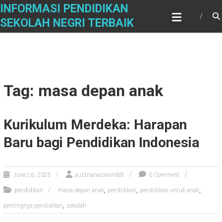
Skip
INFORMASI PENDIDIKAN
to
SEKOLAH NEGRI TERBAIK
content
Tag: masa depan anak
Kurikulum Merdeka: Harapan
Baru bagi Pendidikan Indonesia
June 26, 2025
austrianeconom88
0 Comment
,
,
,
pendidikan
masa depan anak
pendidikan
pendidikan untuk anak
,
pentingnya pendidikan
sekolah