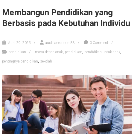
Membangun Pendidikan yang
Berbasis pada Kebutuhan Individu
April 29, 2025
austrianeconom88
0 Comment
,
,
,
pendidikan
masa depan anak
pendidikan
pendidikan untuk anak
,
pentingnya pendidikan
sekolah